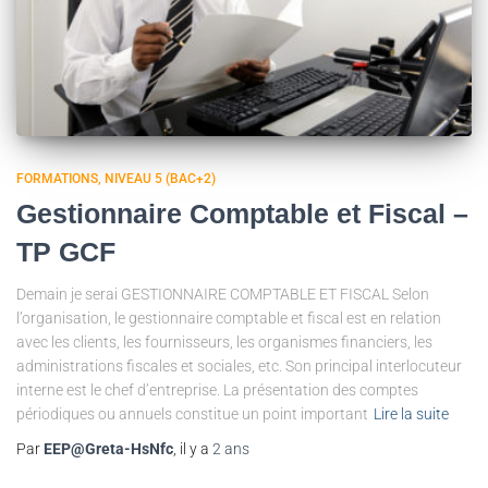
FORMATIONS
NIVEAU 5 (BAC+2)
Gestionnaire Comptable et Fiscal –
TP GCF
Demain je serai GESTIONNAIRE COMPTABLE ET FISCAL Selon
l’organisation, le gestionnaire comptable et fiscal est en relation
avec les clients, les fournisseurs, les organismes financiers, les
administrations fiscales et sociales, etc. Son principal interlocuteur
interne est le chef d’entreprise. La présentation des comptes
périodiques ou annuels constitue un point important
Lire la suite
Par
EEP@Greta-HsNfc
, il y a
2 ans