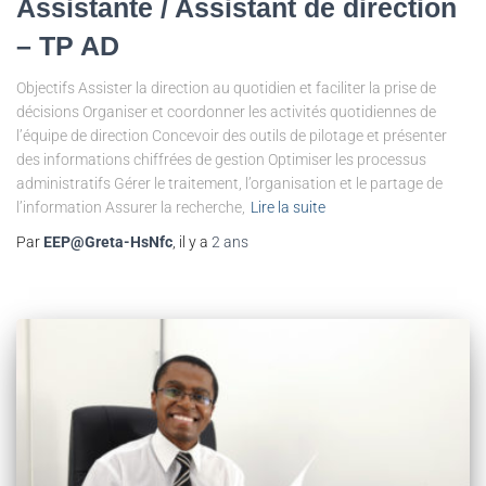
Assistante / Assistant de direction
– TP AD
Objectifs Assister la direction au quotidien et faciliter la prise de
décisions Organiser et coordonner les activités quotidiennes de
l’équipe de direction Concevoir des outils de pilotage et présenter
des informations chiffrées de gestion Optimiser les processus
administratifs Gérer le traitement, l’organisation et le partage de
l’information Assurer la recherche,
Lire la suite
Par
EEP@Greta-HsNfc
, il y a
2 ans