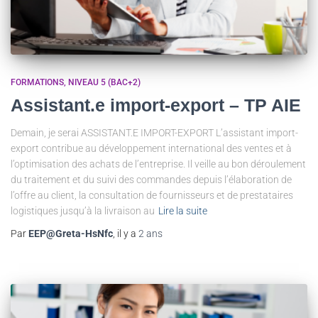
FORMATIONS
NIVEAU 5 (BAC+2)
Assistant.e import-export – TP AIE
Demain, je serai ASSISTANT.E IMPORT-EXPORT L’assistant import-
export contribue au développement international des ventes et à
l’optimisation des achats de l’entreprise. Il veille au bon déroulement
du traitement et du suivi des commandes depuis l’élaboration de
l’offre au client, la consultation de fournisseurs et de prestataires
logistiques jusqu’à la livraison au
Lire la suite
Par
EEP@Greta-HsNfc
, il y a
2 ans