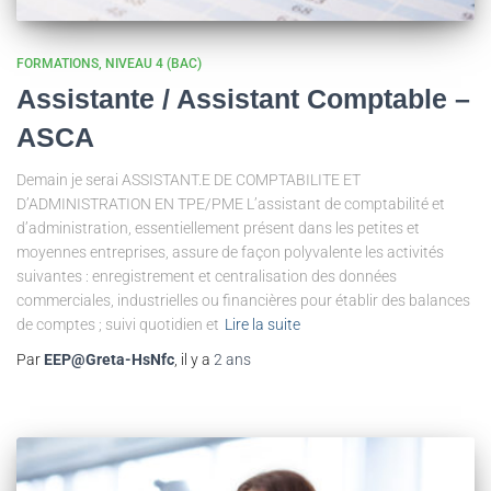
FORMATIONS
NIVEAU 4 (BAC)
Assistante / Assistant Comptable –
ASCA
Demain je serai ASSISTANT.E DE COMPTABILITE ET
D’ADMINISTRATION EN TPE/PME L’assistant de comptabilité et
d’administration, essentiellement présent dans les petites et
moyennes entreprises, assure de façon polyvalente les activités
suivantes : enregistrement et centralisation des données
commerciales, industrielles ou financières pour établir des balances
de comptes ; suivi quotidien et
Lire la suite
Par
EEP@Greta-HsNfc
, il y a
2 ans