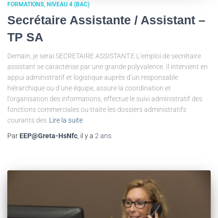
FORMATIONS
NIVEAU 4 (BAC)
Secrétaire Assistante / Assistant –
TP SA
Demain, je serai SECRETAIRE ASSISTANT.E L’emploi de secrétaire
assistant se caractérise par une grande polyvalence. Il intervient en
appui administratif et logistique auprès d’un responsable
hiérarchique ou d’une équipe, assure la coordination et
l’organisation des informations, effectue le suivi administratif des
fonctions commerciales ou traite les dossiers administratifs
courants des
Lire la suite
Par
EEP@Greta-HsNfc
, il y a
2 ans