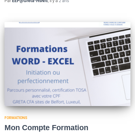
Par
EEP@Greta-HsNfc
, il y a
2 ans
FORMATIONS
Mon Compte Formation