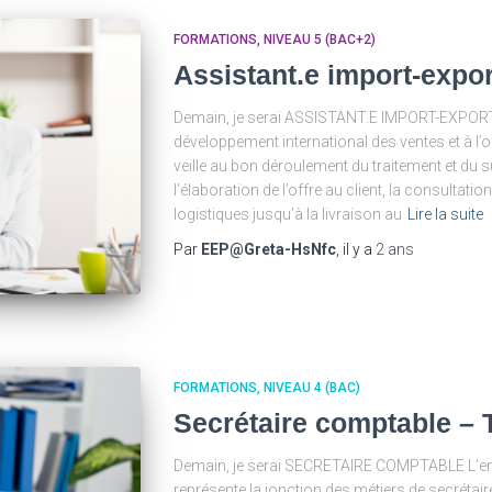
FORMATIONS
NIVEAU 5 (BAC+2)
Assistant.e import-expor
Demain, je serai ASSISTANT.E IMPORT-EXPORT 
développement international des ventes et à l’op
veille au bon déroulement du traitement et d
l’élaboration de l’offre au client, la consultati
logistiques jusqu’à la livraison au
Lire la suite
Par
EEP@Greta-HsNfc
, il y a
2 ans
FORMATIONS
NIVEAU 4 (BAC)
Secrétaire comptable –
Demain, je serai SECRETAIRE COMPTABLE L’em
représente la jonction des métiers de secrétaire