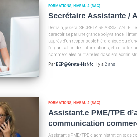
FORMATIONS
NIVEAU 4 (BAC)
Secrétaire Assistante / 
Demain, je serai SECRETAIRE ASSISTANT.E L’em
caractérise par une grande polyvalence. Il inter
auprès d’un responsable hiérarchique ou d’une
l’organisation des informations, effectue le su
commerciales ou traite les dossiers administr
Par
EEP@Greta-HsNfc
, il y a
2 ans
FORMATIONS
NIVEAU 4 (BAC)
Assistant.e PME/TPE d’a
communication commer
Assistant.e PME/TPE d’administration et d