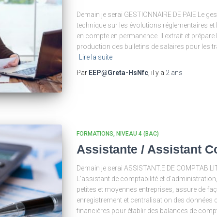
Demain je serai GESTIONNAIRE DE PAIE Le gesti
technique sur les évolutions réglementaires et 
en compte en permanence. Il extrait et prépare
production des bulletins de salaires pour les
Lire la suite
Par
EEP@Greta-HsNfc
, il y a
2 ans
FORMATIONS
NIVEAU 4 (BAC)
Assistante / Assistant 
Demain je serai ASSISTANT.E DE COMPTABIL
L’assistant de comptabilité et d’administration
petites et moyennes entreprises, assure de faço
enregistrement et centralisation des données 
financières pour établir des balances de compte