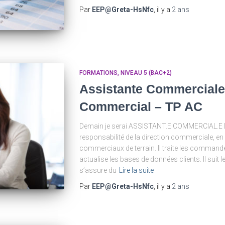
Par
EEP@Greta-HsNfc
, il y a
2 ans
FORMATIONS
NIVEAU 5 (BAC+2)
Assistante Commerciale 
Commercial – TP AC
Demain je serai ASSISTANT.E COMMERCIAL.E L’
responsabilité de la direction commerciale, en 
commerciaux de terrain. Il traite les commande
actualise les bases de données clients. Il suit 
s’assure du
Lire la suite
Par
EEP@Greta-HsNfc
, il y a
2 ans