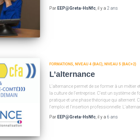
Par
EEP@Greta-HsNfc
, il y a
2 ans
FORMATIONS
NIVEAU 4 (BAC)
NIVEAU 5 (BAC+2)
L’alternance
L’alternance permet de se former à un métier et 
la culture de l’entreprise. C’est un système de
pratique et une phase théorique qui alternent. C
l’emploi et l’insertion professionnelle. L’alte
Par
EEP@Greta-HsNfc
, il y a
6 ans