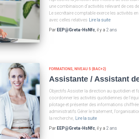
une combinaison d’activités relevant de ces 
Le secrétaire comptable exerce les activités e
avec celles relatives
Lire la suite
Par
EEP@Greta-HsNfc
, il y a
2 ans
FORMATIONS
NIVEAU 5 (BAC+2)
Assistante / Assistant d
Objectifs Assister la direction au quotidien et f
coordonner les activités quotidiennes de l’équi
pilotage et présenter des informations chiffré
administratifs Gérer le traitement, l’organisati
la recherche,
Lire la suite
Par
EEP@Greta-HsNfc
, il y a
2 ans