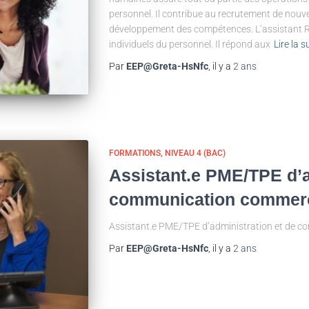
personnel. Il contribue au recrutement de nouv
développement des compétences. L’assistant RH
individuels du personnel. Il répond aux
Lire la s
Par
EEP@Greta-HsNfc
, il y a
2 ans
FORMATIONS
NIVEAU 4 (BAC)
Assistant.e PME/TPE d’a
communication commer
Assistant.e PME/TPE d’administration et de
Par
EEP@Greta-HsNfc
, il y a
2 ans