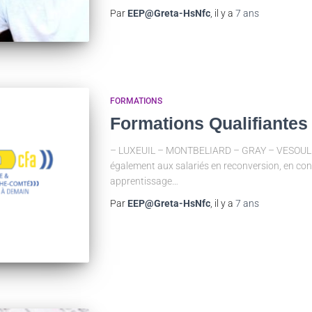
Par
EEP@Greta-HsNfc
, il y a
7 ans
FORMATIONS
Formations Qualifiantes
– LUXEUIL – MONTBELIARD – GRAY – VESOUL To
également aux salariés en reconversion, en con
apprentissage…
Par
EEP@Greta-HsNfc
, il y a
7 ans