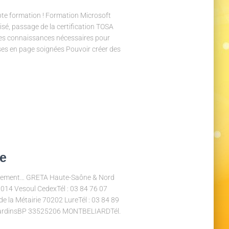
pte formation ! Formation Microsoft
sé, passage de la certification TOSA
des connaissances nécessaires pour
ises en page soignées Pouvoir créer des
e
onnement… GRETA Haute-Saône & Nord
14 Vesoul CedexTél : 03 84 76 07
e la Métairie 70202 LureTél : 03 84 89
JardinsBP 33525206 MONTBELIARDTél.