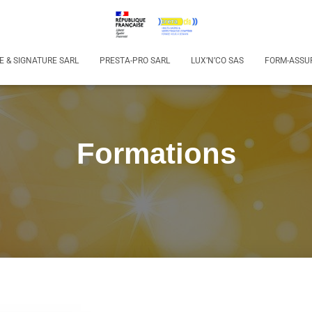
E & SIGNATURE SARL
PRESTA-PRO SARL
LUX’N’CO SAS
FORM-ASSU
Formations