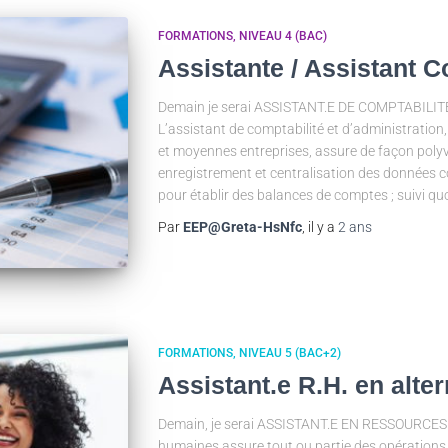
FORMATIONS
NIVEAU 4 (BAC)
Assistante / Assistant 
Demain je serai ASSISTANT.E DE COMPTABIL
L’assistant de comptabilité et d’administration,
et moyennes entreprises, assure de façon polyva
enregistrement et centralisation des données co
pour établir des balances de comptes ; suivi quo
Par
EEP@Greta-HsNfc
, il y a
2 ans
FORMATIONS
NIVEAU 5 (BAC+2)
Assistant.e R.H. en alte
Demain, je serai ASSISTANT.E EN RESSOURCES
humaines assure tout ou partie des opérations l