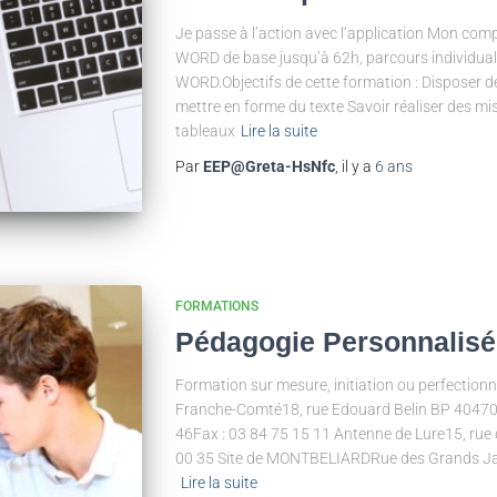
Je passe à l’action avec l’application Mon com
WORD de base jusqu’à 62h, parcours individuali
WORD.Objectifs de cette formation : Disposer 
mettre en forme du texte Savoir réaliser des m
tableaux
Lire la suite
Par
EEP@Greta-HsNfc
, il y a
6 ans
FORMATIONS
Pédagogie Personnalisé
Formation sur mesure, initiation ou perfecti
Franche-Comté18, rue Edouard Belin BP 404700
46Fax : 03 84 75 15 11 Antenne de Lure15, rue d
00 35 Site de MONTBELIARDRue des Grands 
Lire la suite