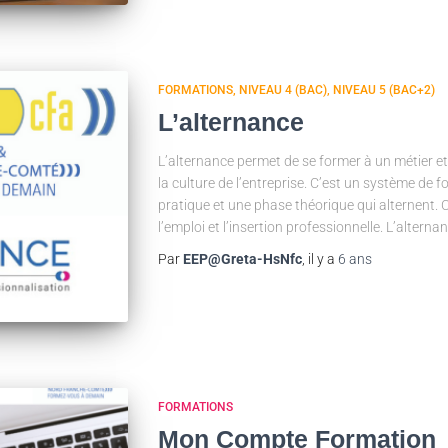
FORMATIONS
NIVEAU 4 (BAC)
NIVEAU 5 (BAC+2)
L’alternance
L’alternance permet de se former à un métier et d
la culture de l’entreprise. C’est un système de 
pratique et une phase théorique qui alternent. C
l’emploi et l’insertion professionnelle. L’alter
Par
EEP@Greta-HsNfc
, il y a
6 ans
FORMATIONS
Mon Compte Formation