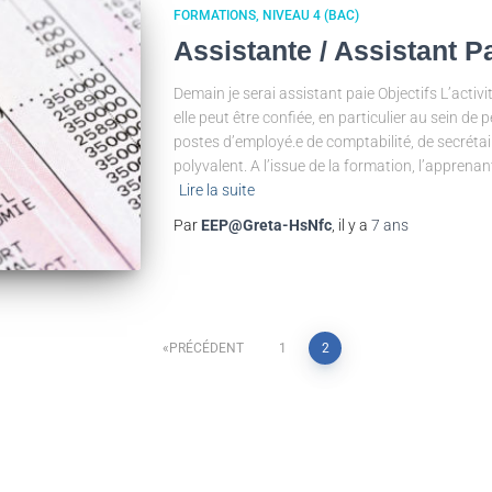
FORMATIONS
NIVEAU 4 (BAC)
Assistante / Assistant P
Demain je serai assistant paie Objectifs L’activi
elle peut être confiée, en particulier au sein de
postes d’employé.e de comptabilité, de secréta
polyvalent. A l’issue de la formation, l’apprena
Lire la suite
Par
EEP@Greta-HsNfc
, il y a
7 ans
PRÉCÉDENT
1
2