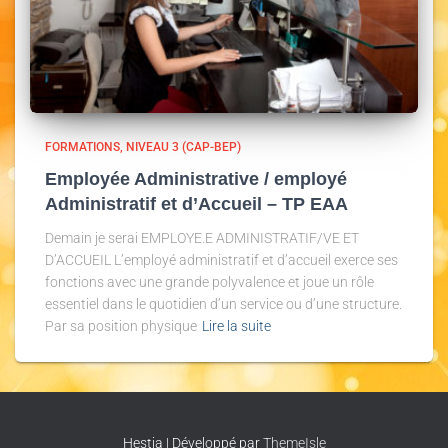
FORMATIONS
NIVEAU 3 (CAP-BEP)
Employée Administrative / employé
Administratif et d’Accueil – TP EAA
Demain je serai EMPLOYE.E ADMINISTRATIF/VE ET
D’ACCUEIL L’employé administratif et d’accueil exerce ses
fonctions avec une grande polyvalence et joue un rôle
essentiel dans le quotidien d’un service ou d’une structure.
Par sa position physique
Lire la suite
Hestia | Développé par
ThemeIsle